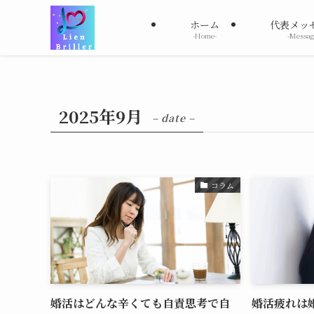
ホーム
代表メッ
-Home-
-Messag
2025年9月
– date –
コラム
婚活はどんな辛くても自責思考で自
婚活疲れは