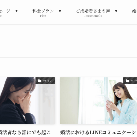
セージ
料金プラン
ご成婚者さまの声
婚
e-
-Plan-
-Testimonials-
コラム
コ
婚活者なら誰にでも起こ
婚活におけるLINEコミュニケーシ