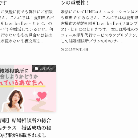
です
ンの重要性！
、お気軽に何でも弊社にご相談
婚活においてLINEコミュニケーションは
さん、こんにちは！愛知県名古
も重要です みなさん、こんにちは😊愛知
ien briller・ともに、の
古屋市の結婚相談所Lien briller(リヨン
^^*) 今婚活しているけど、何
エ)・ともにのともきです。 本日は弊社の
行かない💦💦お見合いは決ま
フィール添削代行サービスやアプリプラン
続かない💦仮交際ま...
して結婚相談所プランの中のサー...
日
2025年9月14日
お知らせ
情報】結婚相談所の総合
活テラス「婚活成功の秘
の記事が掲載されまし