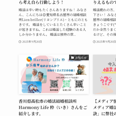
ら考え自ら行動しよう！
りえるもの
婚活は辛い時もたくさんありますね！ みなさ
婚活疲れの方
ん、こんにちは😊愛知県名古屋市の結婚相談
下さい！ みな
所Lien briller(リヨンブリエ)・ともにのとも
屋市の結婚相談所L
きです。 婚活をしているとたくさん辛いこと
きょうこです(*
が起きますね。これは婚活した経験のある人
だか全然うまく
しか分かりません。 婚活は独特の世...
るけど、その後が
2025年9月20日
2025年9月20
お知らせ
香川県高松市の婚活結婚相談所
【メディア
Harmony Life 粋（いき）さんをご
メディア婚
紹介します。
訣」に弊社