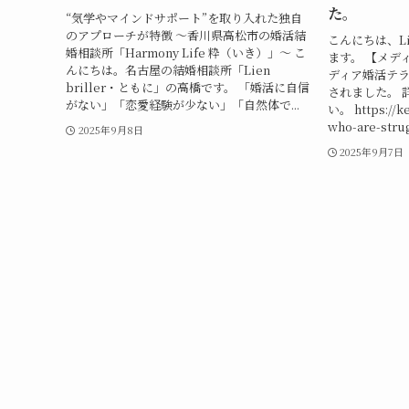
た。
“気学やマインドサポート”を取り入れた独自
のアプローチが特徴 ～香川県高松市の婚活結
こんにちは、Lie
婚相談所「Harmony Life 粋（いき）」～ こ
ます。 【メデ
んにちは。名古屋の結婚相談所「Lien
ディア婚活テ
briller・ともに」の高橋です。 「婚活に自信
されました。 
がない」「恋愛経験が少ない」「自然体で...
い。 https://k
who-are-strug
2025年9月8日
2025年9月7日