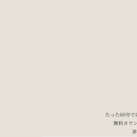
たった60分
無料カウン
非