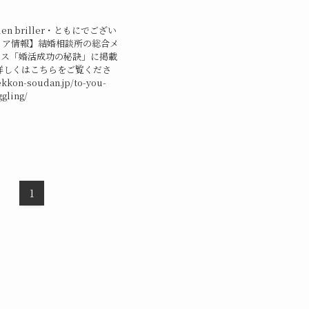
n briller・ともにでござい
ィア情報】結婚相談所の総合メ
ラス「婚活成功の秘訣」に掲載
詳しくはこちらをご覧くださ
ekkon-soudan.jp/to-you-
gling/
1