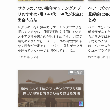
サクラのいない熟年マッチングアプ
ペアーズで
リおすすめ7選！40代・50代が安全に
登録前に知
出会う方法
とめ
サクラのいない熟年向けマッチングアプリを
ペアーズはバ
探しているなら、月額定額制を採用している
離婚歴がある
大手アプリを選ぶのがおすすめです。 月額定
らめる必要はあ
額制のアプリでは、メッセージの回数に関係
子持ちの人や、
なく料金が一定です。 つまり、運営がサクラ
は、ペアーズ
を雇ってメッセージを増やしても、ポ...
やユーブライド
2026年5月25日
2026年5月19日
未分類