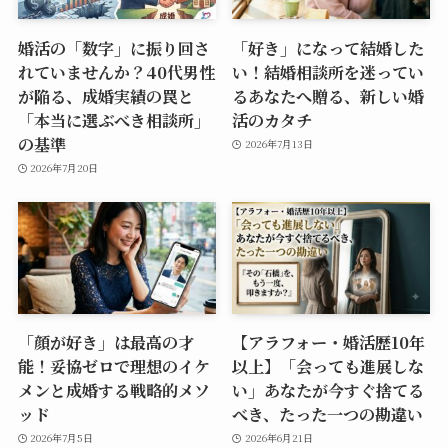
婚活の「数字」に振り回さ
「好き」になって結婚した
れていませんか？40代男性
い！結婚相談所を迷ってい
が陥る、成婚実績の罠と
るあなたへ贈る、新しい婚
「本当に選ぶべき相談所」
活のカタチ
の基準
2026年7月13日
2026年7月20日
「顔が好き」は最高の才
【アラフォー・婚活歴10年
能！妥協ゼロで理想のイケ
以上】「会っても進展しな
メンと成婚する戦略的メソ
い」あなたが今すぐ捨てる
ッド
べき、たった一つの勘違い
2026年7月5日
2026年6月21日