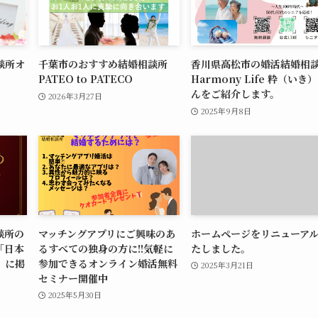
談所オ
千葉市のおすすめ結婚相談所
香川県高松市の婚活結婚相
PATEO to PATECO
Harmony Life 粋（いき
んをご紹介します。
2026年3月27日
2025年9月8日
談所の
マッチングアプリにご興味のあ
ホームページをリニューア
「日本
るすべての独身の方に!!気軽に
たしました。
」に掲
参加できるオンライン婚活無料
2025年3月21日
セミナー開催中
2025年5月30日