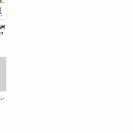
談所
）さ
ルい