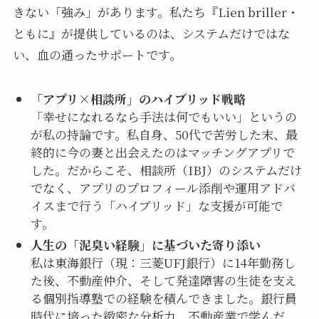
きない「強み」があります。私たち『Lien briller・
ともに』が提供しているのは、システムだけではな
い、血の通ったサポートです。
「アプリ×相談所」のハイブリッド戦略
「幸せになれるなら手法は何でもいい」というの
が私の持論です。私自身、50代で苦労した末、最
終的に今の妻と出会えたのはマッチングアプリで
した。だからこそ、相談所（IBJ）のシステムだけ
でなく、アプリのプロフィール添削や運用アドバ
イスまで行う「ハイブリッド」な支援が可能で
す。
人生の「泥臭い経験」に基づいた寄り添い
私は東海銀行（現：三菱UFJ銀行）に14年勤務し
た後、不動産仲介、そして発達障害の生徒を支え
る個別指導塾での経験を積んできました。銀行員
時代に培った緻密な分析力、不動産業で学んだ