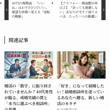
40代の再婚活：「いい
【アラフォー・婚活歴10年
ね」はわずか3つでいい。
以上】「会っても進展しな
絶望を成婚へ変える「逆転
い」あなたが今すぐ捨てる
の戦略」
べき、たった一つの勘違い
関連記事
婚活の「数字」に振り回さ
「好き」になって結婚した
れていませんか？40代男性
い！結婚相談所を迷ってい
が陥る、成婚実績の罠と
るあなたへ贈る、新しい婚
「本当に選ぶべき相談所」
活のカタチ
の基準
2026年7月13日