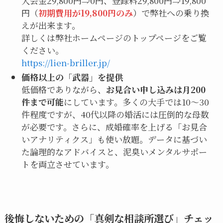
入会金29,800円⇒0円、登録料29,800円⇒19,800
円（
初期費用が19,800円のみ
）で弊社への乗り換
えが出来ます。
詳しくは弊社ホームページのトップページをご覧
ください。
https://lien-briller.jp/
価格以上の「武器」を提供
低価格でありながら、
お見合い申し込みは月200
件まで可能
にしています。多くの大手では10〜30
件程度ですが、40代以降の婚活には圧倒的な母数
が必要です。さらに、成婚確率を上げる「お見合
いアナリティクス」も使い放題。データに基づい
た論理的なアドバイスと、泥臭いメンタルサポー
トを両立させています。
後悔しないための「真剣な相談所選び」チェッ